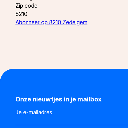
Zip code
8210
Abonneer op 8210 Zedelgem
Onze nieuwtjes in je mailbox
Je e-mailadres