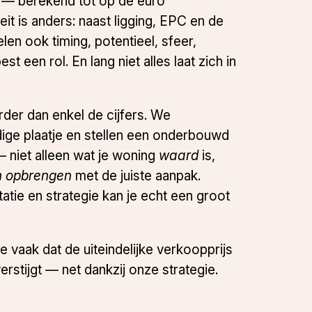
s — berekend tot op de euro
eit is anders: naast ligging, EPC en de
elen ook timing, potentieel, sfeer,
t een rol. En lang niet alles laat zich in
rder dan enkel de cijfers. We
dige plaatje en stellen een onderbouwd
 niet alleen wat je woning
waard
is,
n opbrengen
met de juiste aanpak.
atie en strategie kan je echt een groot
 vaak dat de uiteindelijke verkoopprijs
rstijgt — net dankzij onze strategie.