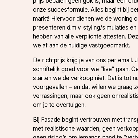
prijs bepalen geen gok is, maar een cru
onze succesformule. Alles begint bij ee
markt! Hiervoor dienen we de woning op
presenteren d.m.v. styling/simulaties en
hebben van alle verplichte attesten. D
we af aan de huidige vastgoedmarkt.
De richtprijs krijg je van ons per email. J
schriftelijk goed voor we “live” gaan.
starten we de verkoop niet. Dat is tot n
voorgevallen – en dat willen we graag 
verrassingen, maar ook geen onrealist
om je te overtuigen.
Bij Fasade begint vertrouwen met tran
met realistische waarden, geen verkoop
geen risico’s om iemands pand te “ver