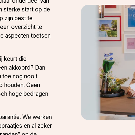
ciaal onderdeel van
n sterke start op de
 zijn best te
 een overzicht te
eze aspecten toetsen
ij keurt die
 Geen akkoord? Dan
u toe nog nooit
zo houden. Geen
isch hoge bedragen
sparantie. We werken
praatjes en al zeker
branden” op de