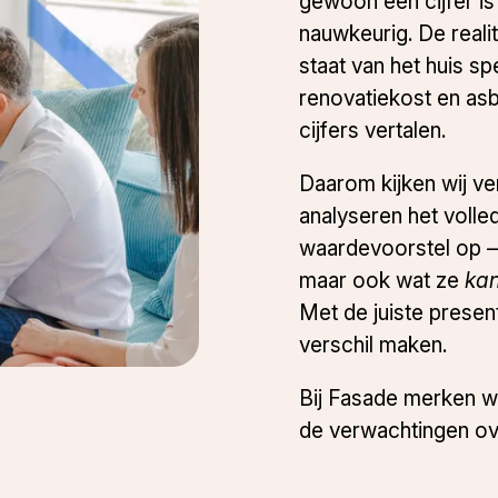
gewoon een cijfer i
nauwkeurig. De realit
staat van het huis sp
renovatiekost en asbes
cijfers vertalen.
Daarom kijken wij ve
analyseren het volle
waardevoorstel op —
maar ook wat ze
ka
Met de juiste present
verschil maken.
Bij Fasade merken we
de verwachtingen ove